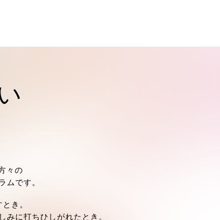
想い
い方々の
ラムです。
すとき。
しみに打ちひしがれたとき。