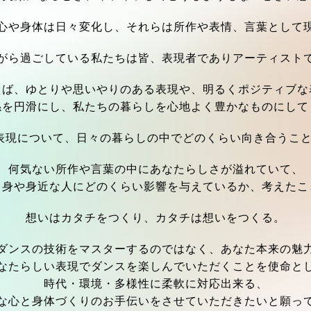
心や身体は日々変化し、それらは所作や表情、言葉として
がら過ごしている私たちは皆、表現者でありアーティスト
えば、ゆとりや思いやりのある表現や、明るくポジティブな
係を円滑にし、私たちの暮らしを心地よく豊かなものにして
表現について、日々の暮らしの中でどのくらい向き合うこと
何気ない所作や言葉の中にあなたらしさが溢れていて、
自身や身近な人にどのくらい影響を与えているか、考えたこ
想いはカタチをつくり、カタチは想いをつくる。
ダンスの技術をマスターするのではなく、あなた本来の魅
なたらしい表現でダンスを楽しんでいただくことを使命と
時代・環境・多様性に柔軟に対応出来る、
な心と身体づくりのお手伝いをさせていただきたいと願っ